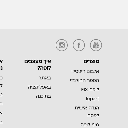
מוצרים
איך מעצבים
אל
לופה?
נו
אלבום דיגיטלי
באתר
כל
הספר ההולנדי
לא
באפליקציה
לופה FIX
טי
בתוכנה
lupart
חת
הגדה אישית
אל
לפסח
הר
מיני לופה