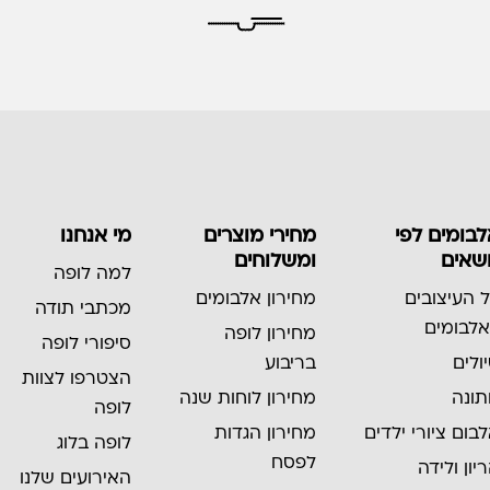
בומים לפי
מחירי מוצרים
מי אנחנו
שאים
ומשלוחים
למה לופה
 העיצובים
מחירון אלבומים
מכתבי תודה
לבומים
מחירון לופה
סיפורי לופה
ולים
בריבוע
הצטרפו לצוות
ונה
מחירון לוחות שנה
לופה
בום ציורי ילדים
מחירון הגדות
לופה בלוג
לפסח
יון ולידה
האירועים שלנו