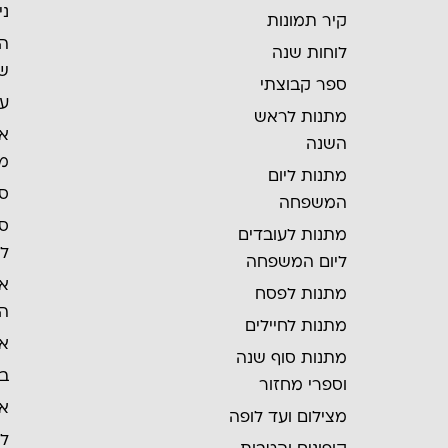
ני
קיר תמונות
הש
לוחות שנה
של
ספר קבוצתי
עב
מתנות לראש
אל
השנה
מ
מתנות ליום
ספ
המשפחה
ספ
מתנות לעובדים
לי
ליום המשפחה
אל
מתנות לפסח
הל
מתנות לחיילים
אל
מתנות סוף שנה
בו
וספרי מחזור
אל
מצילום ועד לופה
ל