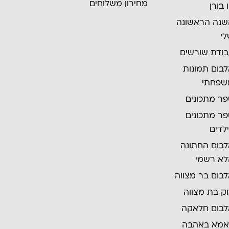
מחירון משלוחים
ו בורן
נה הראשונה
י
ודת שורשים
בום תמונות
שפחתי
ר מתכונים
ר מתכונים
לדים
בום החתונה
א רשמי
בום בר מצווה
ק בת מצווה
בום חלאקה
אמא באהבה