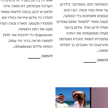
אפורה? בדיוק בשביל זה קיימים כלי
המצלמה זזים. כשמדובר בילדים,
העריכה שבטלפון. לא משנה איזה
על אחת כמה וכמה: הם רצים,
טלפון יש לכם, בכמה לחיצות אפשר
קופצים ומשחקים בלי הפסקה,
לשדרג כל צילום שייראה כאילו יצא
וקשה מאוד "לתפוס" אותם עומדים
מסטודיו מקצועי. תאורה נכונה העלו
אפילו לרגע אחד. צילום ברצף
מעט את רמת החשיפה
מעלה משמעותית את הסיכוי
(Exposure) כדי להכניס אור ולתת
שתצליחו לשמור מזכרת מושלמת
לתמונה מראה בהיר וחי. עומק
מהרגעים הכי שובבים. כך תצלמו
הוסיפו צללים (Shadows)…
תמונה…
להמשך..
להמשך..