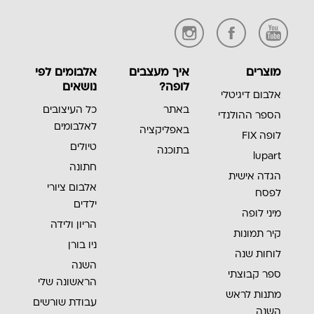
מוצרים
איך מעצבים
אלבומים לפי
לופה?
נושאים
אלבום דיגיטלי
באתר
כל העיצובים
הספר ההולנדי
לאלבומים
באפליקציה
לופה FIX
טיולים
בתוכנה
lupart
חתונה
הגדה אישית
אלבום ציורי
לפסח
ילדים
מיני לופה
הריון ולידה
קיר תמונות
ניו בורן
לוחות שנה
השנה
ספר קבוצתי
הראשונה שלי
מתנות לראש
עבודת שורשים
השנה