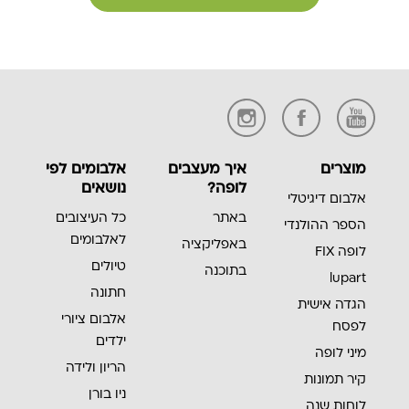
מוצרים
איך מעצבים
אלבומים לפי
לופה?
נושאים
אלבום דיגיטלי
באתר
כל העיצובים
הספר ההולנדי
לאלבומים
באפליקציה
לופה FIX
טיולים
בתוכנה
lupart
חתונה
הגדה אישית
אלבום ציורי
לפסח
ילדים
מיני לופה
הריון ולידה
קיר תמונות
ניו בורן
לוחות שנה