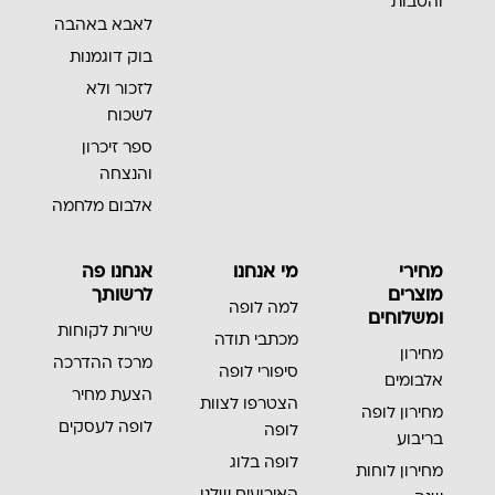
והטבות
לאבא באהבה
בוק דוגמנות
לזכור ולא
לשכוח
ספר זיכרון
והנצחה
אלבום מלחמה
מחירי
מי אנחנו
אנחנו פה
מוצרים
לרשותך
למה לופה
ומשלוחים
שירות לקוחות
מכתבי תודה
מחירון
מרכז ההדרכה
סיפורי לופה
אלבומים
הצעת מחיר
הצטרפו לצוות
מחירון לופה
לופה לעסקים
לופה
בריבוע
לופה בלוג
מחירון לוחות
האירועים שלנו