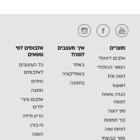
מוצרים
איך מעצבים
אלבומים לפי
לופה?
נושאים
אלבום דיגיטלי
באתר
כל העיצובים
הספר ההולנדי
לאלבומים
באפליקציה
לופה FIX
טיולים
בתוכנה
lupart
חתונה
הגדה אישית
אלבום ציורי
לפסח
ילדים
מיני לופה
הריון ולידה
קיר תמונות
ניו בורן
לוחות שנה
השנה
ספר קבוצתי