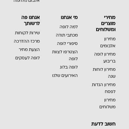
אלבום מלחמה
מחירי
מי אנחנו
אנחנו פה
מוצרים
לרשותך
למה לופה
ומשלוחים
שירות לקוחות
מכתבי תודה
מחירון
מרכז ההדרכה
סיפורי לופה
אלבומים
הצעת מחיר
הצטרפו לצוות
מחירון לופה
לופה לעסקים
לופה
בריבוע
לופה בלוג
מחירון לוחות
האירועים שלנו
שנה
מחירון הגדות
לפסח
מחירון
משלוחים
חשוב לדעת