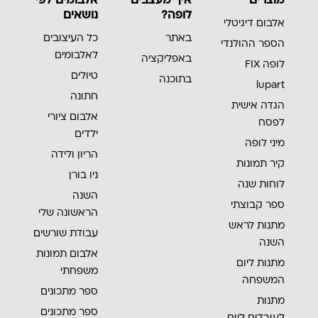
מוצרים
איך מעצבים
אלבומים לפי
לופה?
נושאים
אלבום דיגיטלי
באתר
כל העיצובים
הספר ההולנדי
לאלבומים
באפליקציה
לופה FIX
טיולים
בתוכנה
lupart
חתונה
הגדה אישית
אלבום ציורי
לפסח
ילדים
מיני לופה
הריון ולידה
קיר תמונות
ניו בורן
לוחות שנה
השנה
ספר קבוצתי
הראשונה שלי
מתנות לראש
עבודת שורשים
השנה
אלבום תמונות
מתנות ליום
משפחתי
המשפחה
ספר מתכונים
מתנות
ספר מתכונים
לעובדים ליום