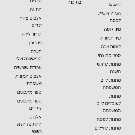
טיולים
בתוכנה
lupart
חתונה
הגדה אישית
אלבום ציורי
לפסח
ילדים
מיני לופה
הריון ולידה
קיר תמונות
ניו בורן
לוחות שנה
השנה
ספר קבוצתי
הראשונה שלי
מתנות לראש
עבודת שורשים
השנה
אלבום תמונות
מתנות ליום
משפחתי
המשפחה
ספר מתכונים
מתנות
ספר מתכונים
לעובדים ליום
לילדים
המשפחה
אלבום
מתנות לפסח
החתונה הלא
מתנות לחיילים
רשמי