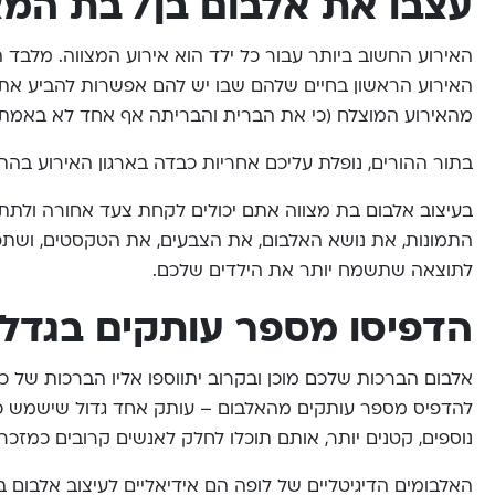
עצבו את אלבום בן/ בת המצ
האירוע החשוב ביותר עבור כל ילד הוא אירוע המצווה. מלבד ה
האירוע הראשון בחיים שלהם שבו יש להם אפשרות להביע את ד
מהאירוע המוצלח (כי את הברית והבריתה אף אחד לא באמת ז
בתור ההורים, נופלת עליכם אחריות כבדה בארגון האירוע בה
בעיצוב אלבום בת מצווה אתם יכולים לקחת צעד אחורה ולתת 
התמונות, את נושא האלבום, את הצבעים, את הטקסטים, ושתפו
לתוצאה שתשמח יותר את הילדים שלכם.
הדפיסו מספר עותקים בגדלי
אלבום הברכות שלכם מוכן ובקרוב יתווספו אליו הברכות ש
להדפיס מספר עותקים מהאלבום – עותק אחד גדול שישמש כספר
נוספים, קטנים יותר, אותם תוכלו לחלק לאנשים קרובים כמזכר
האלבומים הדיגיטליים של לופה הם אידיאליים לעיצוב אלבום