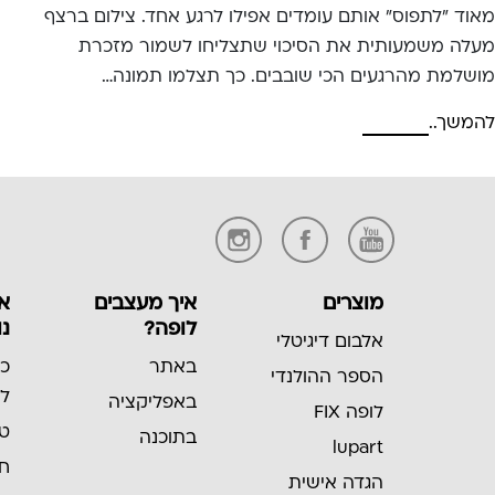
מאוד "לתפוס" אותם עומדים אפילו לרגע אחד. צילום ברצף
מעלה משמעותית את הסיכוי שתצליחו לשמור מזכרת
מושלמת מהרגעים הכי שובבים. כך תצלמו תמונה…
להמשך..
מוצרים
איך מעצבים
אל
לופה?
נו
אלבום דיגיטלי
באתר
כל
הספר ההולנדי
לא
באפליקציה
לופה FIX
טי
בתוכנה
lupart
חת
הגדה אישית