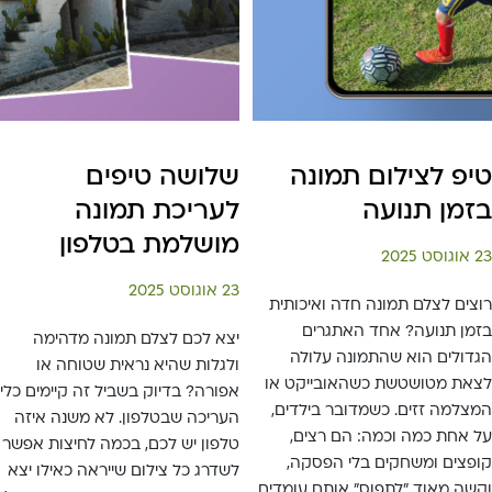
טיפ לצילום תמונה
שלושה טיפים
בזמן תנועה
לעריכת תמונה
מושלמת בטלפון
23 אוגוסט 2025
23 אוגוסט 2025
רוצים לצלם תמונה חדה ואיכותית
בזמן תנועה? אחד האתגרים
יצא לכם לצלם תמונה מדהימה
הגדולים הוא שהתמונה עלולה
ולגלות שהיא נראית שטוחה או
לצאת מטושטשת כשהאובייקט או
אפורה? בדיוק בשביל זה קיימים כלי
המצלמה זזים. כשמדובר בילדים,
העריכה שבטלפון. לא משנה איזה
על אחת כמה וכמה: הם רצים,
טלפון יש לכם, בכמה לחיצות אפשר
קופצים ומשחקים בלי הפסקה,
לשדרג כל צילום שייראה כאילו יצא
וקשה מאוד "לתפוס" אותם עומדים