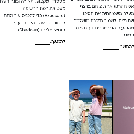
מסטודיו מקצועי. תאורה נכונה העלו
אפילו לרגע אחד. צילום ברצף
מעט את רמת החשיפה
מעלה משמעותית את הסיכוי
(Exposure) כדי להכניס אור ולתת
שתצליחו לשמור מזכרת מושלמת
לתמונה מראה בהיר וחי. עומק
מהרגעים הכי שובבים. כך תצלמו
הוסיפו צללים (Shadows)…
תמונה…
להמשך..
להמשך..