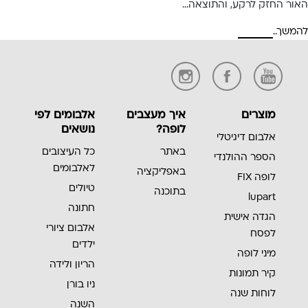
האור החזק לרקע, והתוצאה…
להמשך..
מוצרים
איך מעצבים
אלבומים לפי
לופה?
נושאים
אלבום דיגיטלי
באתר
כל העיצובים
הספר ההולנדי
לאלבומים
באפליקציה
לופה FIX
טיולים
בתוכנה
lupart
חתונה
הגדה אישית
אלבום ציורי
לפסח
ילדים
מיני לופה
הריון ולידה
קיר תמונות
ניו בורן
לוחות שנה
השנה