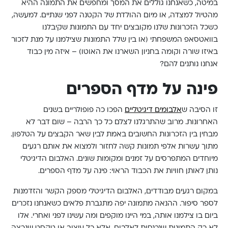
במיטה, כשאנחנו גוללים את המסך ומחפשים את התמונה ההיא
מהטיול למצדה, או מיום ההולדת של הקטנה לפני שנתיים. למעשה,
כשכל הזכרונות שלנו מקובצים יחד עם התמונות שקיבלנו
בוואטסאפ המשפחתי (או בין שלל התמונות שצילמנו על מנת לזכור
באיזו שורה וקומה בחניון השארנו את האוטו) – איזה מין כבוד
אנחנו נותנים להם?
פינה על מדף הספרים
זו הסיבה ש
אלבומים דיגיטליים
הפכו כה פופולריים בשנים
האחרונות. מרוב שהתרגלנו לצלם כל כך הרבה – שום דבר לא
מבחין בין הזכרונות החשובים באמת לבין שאר הקבצים על הטלפון.
מתוך עשרות אלפי תמונות קשה לחזור ולמצוא את אותם רגעים
מיוחדים המתפרסים על זמנים ומקומות שונים. האלבום הדיגיטלי
נותן לאותן חוויות את הכבוד הראוי: פינה על מדף הספרים.
במקום רגעים מבודדים, האלבום הדיגיטלי מספק הקשר והזדמנות
לספר סיפור. ההנאה מתמונה יפה מתגברת פלאים כשאנחנו נזכרים
ביום בו צילמנו אותה, במי היינו מוקפים ומה עשינו לפני ואחרי. אלו
לא רק התמונות שנכנסות לאלבום, אלא כל עיצוב או טקסט שנרצה