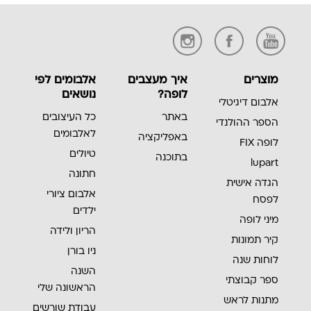
מוצרים
איך מעצבים
אלבומים לפי
לופה?
נושאים
אלבום דיגיטלי
באתר
כל העיצובים
הספר ההולנדי
לאלבומים
באפליקציה
לופה FIX
טיולים
בתוכנה
lupart
חתונה
הגדה אישית
אלבום ציורי
לפסח
ילדים
מיני לופה
הריון ולידה
קיר תמונות
ניו בורן
לוחות שנה
השנה
ספר קבוצתי
הראשונה שלי
מתנות לראש
עבודת שורשים