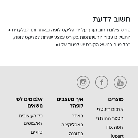
חשוב לדעת
קורס צילום רחוב נערך על ידי פליקס לופה ובאחריותו הבלעדית •
התשלום עבור ההשתתפות בקורס יבוצע ישירות לפליקס לופה,
בכל פניה בנושא הקורס יש לפנות אליו •
מוצרים
איך מעצבים
אלבומים לפי
לופה?
נושאים
אלבום דיגיטלי
באתר
כל העיצובים
הספר ההולנדי
לאלבומים
באפליקציה
לופה FIX
טיולים
בתוכנה
lupart